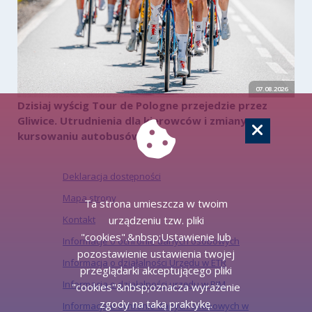
07.08.2026
Dzisiaj wyścig Tour de Pologne przejedzie przez
Gliwice. Utrudnienia dla kierowców i zmiany w
kursowaniu autobusów
Deklaracja dostępności
Mapa strony
Ta strona umieszcza w twoim
urządzeniu tzw. pliki
Kontakt
"cookies".&nbsp;Ustawienie lub
Informacje o ochronie danych osobowych
pozostawienie ustawienia twojej
Informacja o działalności Urzędu w ETR
przeglądarki akceptującego pliki
Informacja o działalności urzędu w PJM
"cookies"&nbsp;oznacza wyrażenie
zgody na taką praktykę.
Informacja o ochronie danych osobowych w