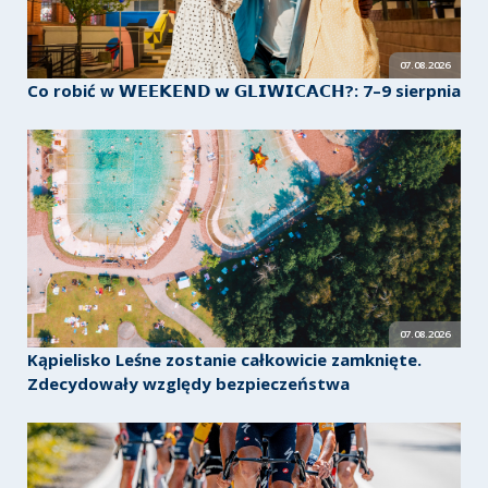
07.08.2026
Co robić w 𝗪𝗘𝗘𝗞𝗘𝗡𝗗 𝘄 𝗚𝗟𝗜𝗪𝗜𝗖𝗔𝗖𝗛?: 7–9 sierpnia
07.08.2026
Kąpielisko Leśne zostanie całkowicie zamknięte.
Zdecydowały względy bezpieczeństwa