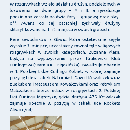
W rozgrywkach wzięło udział 10 drużyn, podzielonych w
losowaniu na dwie grupy – A i B, a rywalizacja
podzielona została na dwie fazy – grupową oraz play-
off. Awans do tej ostatniej zyskiwały drużyny
sklasyfikowane na 1. i 2. miejscu w swoich grupach.
Para zawodników z Gliwic, która ostatecznie zajęła
wysokie 3. miejsce, uczestniczy równolegle w ligowych
rozgrywkach w swoich kategoriach. Zuzanna Klasa,
będąca na wypożyczeniu przez Krakowski Klub
Curlingowy (team KKC Bigosińska), rywalizuje obecnie
w 1. Polskiej Lidze Curlingu Kobiet, w której zajmuje
pozycję lidera tabeli. Natomiast Dawid Kowalczyk wraz
z Jakubem i Mateuszem Kowalczykami oraz Patrykiem
Malczakiem, bierze udział w rozgrywkach 2. Polskiej
Ligi Curlingu Mężczyzn, gdzie drużyna AZS Kowalczyk
zajmuje obecnie 3. pozycję w tabeli. (Ice Rockets
Gliwice/ml)