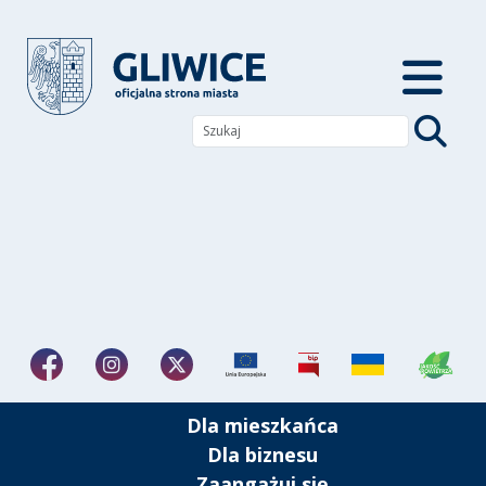
Dla mieszkańca
Dla biznesu
Zaangażuj się