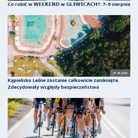
Co robić w 𝗪𝗘𝗘𝗞𝗘𝗡𝗗 𝘄 𝗚𝗟𝗜𝗪𝗜𝗖𝗔𝗖𝗛?: 7–9 sierpnia
07.08.2026
Kąpielisko Leśne zostanie całkowicie zamknięte.
Zdecydowały względy bezpieczeństwa